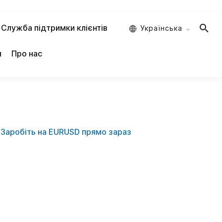
Служба підтримки клієнтів
Украïнська
я
Про нас
Заробіть на EURUSD прямо зараз