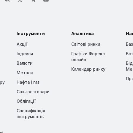
Інструменти
Аналітика
На
Акції
Світові ринки
Баз
Індекси
Графіки Форекс
Вст
онлайн
Валюти
Ві
Календар ринку
Me
Метали
Пр
opy
Нафта і газ
Сільгосптовари
Облігації
Специфікація
інструментів