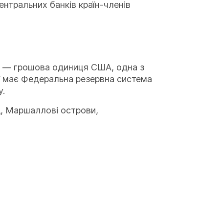
нтральних банків країн-членів
) — грошова одиниця США, одна з
ії має Федеральна резервна система
у.
д, Маршаллові острови,