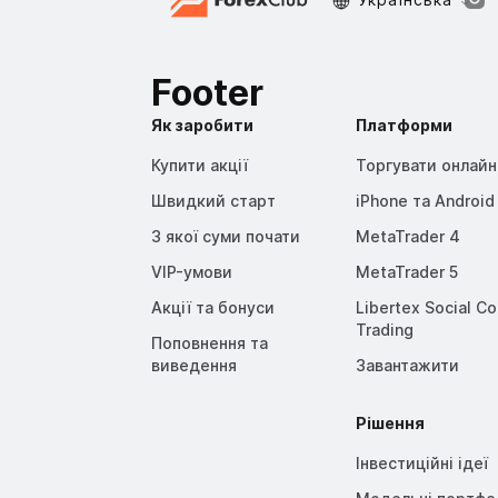
Footer
Як заробити
Платформи
Купити акції
Торгувати онлайн
Швидкий старт
iPhone та Android
З якої суми почати
MetaTrader 4
VIP-умови
MetaTrader 5
Акції та бонуси
Libertex Social C
Trading
Поповнення та
виведення
Завантажити
Рішення
Інвестиційні ідеї