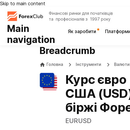
Skip to main content
Фінансові ринки для початківців
та професіоналів з 1997 року
Main
Як заробити
Платформ
navigation
Breadcrumb
Головна
Інструменти
Валюти
Курс євро 
США (USD)
біржі Фор
EURUSD