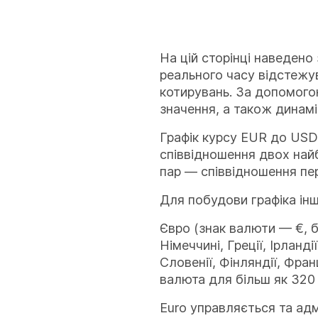
На цій сторінці наведено
реального часу відстежув
котирувань. За допомогою
значення, а також динамі
Графік курсу EUR до USD 
співвідношення двох найб
пар — співвідношення пер
Для побудови графіка ін
Євро (знак валюти — €, ба
Німеччині, Греції, Ірланді
Словенії, Фінляндії, Фра
валюта для більш як 320 
Euro управляється та ад