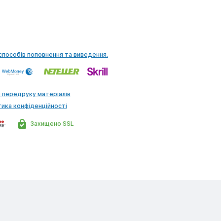
способів поповнення та виведення.
 передруку матеріалів
тика конфіденційності
Захищено SSL