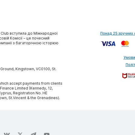
 Club вступила до Міжнародної
Понад 25 зручних 
совій Комісії – це почесний
омпанії з багаторічною історією
Умови
Полі
y Ground, Kingstown, VC0100, St.
, which accept payments from clients
 Finance Limited (Kennedy, 12,
yprus, Registration No. HE
own, St.Vincent & the Grenadines).