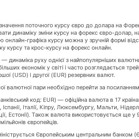
 значення поточного курсу євро до долара на Форе
ати динаміку зміни курсу на форекс євро-долар, на
 онлайн-графіка курсу можна у зручній формі відс
ку курсу та крос-курсу на форекс онлайн.
— динаміка руху однієї з найпопулярніших валютних 
ільших економік у світі і часто розглядається трей
шої (USD) і другої (EUR) резервних валют.
шої валютної пари необхідно перейти за посилання
нківський код: EUR) — офіційна валюта в 17 країнах
ї, Іспанії, Італії, Кіпру, Люксембургу, Мальти, Ніде
нції, Естонії). Також валюта використовується ще у
мільйонів європейців.
мініструється Європейським центральним банком (Є