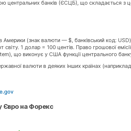
ю центральних банків (ЄСЦБ), що складається з це
 Америки (знак валюти — $, банківський код: USD
 світу. 1 долар = 100 центів. Право грошової еміс
ystem), що виконує у США функції центрального банк
ржавної валюти в деяких інших країнах (наприкла
e.gov
у Євро на Форекс