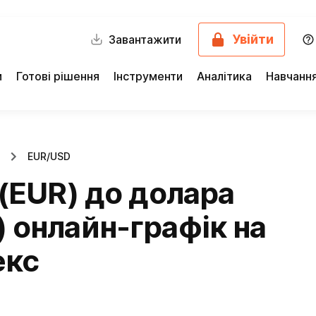
Увійти
Завантажити
и
Готові рішення
Інструменти
Аналітика
Навчанн
EUR/USD
(EUR) до долара
 онлайн-графік на
екс