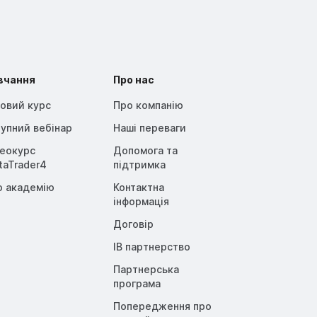
вчання
Про нас
овий курс
Про компанію
упний вебінар
Наші переваги
деокурс
Допомога та
taTrader4
підтримка
о академію
Контактна
інформація
Договір
IB партнерство
Партнерська
програма
Попередження про