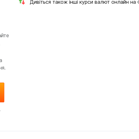
Дивіться також інші курси валют онлайн на
айте
д
а
ня.
.