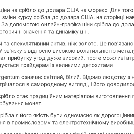
 ціни на срібло до долара США на Форекс. Для того
 зміни курсу срібла до долара США, на сторінці на
 За допомогою онлайн-графіка ціни срібла до дол
сторичні значення та динаміку цін.
 та спекулятивний актив, ніж золото. Це пов'язано
 У зв'язку з відносно високою волатильністю метал
іал прибутку угод дуже високий, проте можливі вт
ується трейдерам із великими депозитами
rgentum означає світлий, білий. Відомо людству з н
трічалося в самородному вигляді, і його доводило
 срібло стає традиційним матеріалом виготовлення п
рбування монет.
рібла є його якість бути одночасно як дорогоцінн
ня в промисловому та електротехнічному виробниц