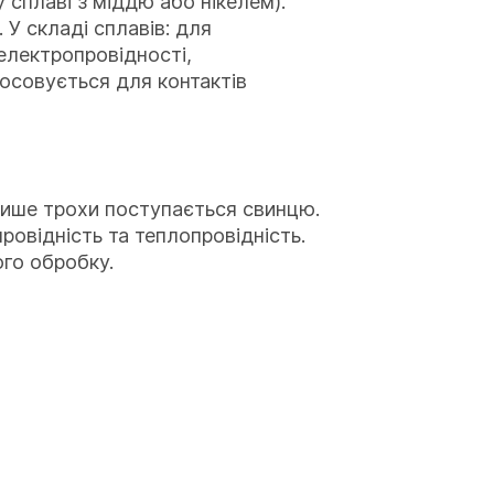
 сплаві з міддю або нікелем).
У складі сплавів: для
 електропровідності,
тосовується для контактів
і лише трохи поступається свинцю.
ровідність та теплопровідність.
ого обробку.