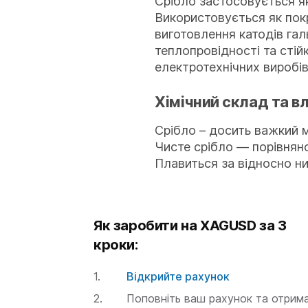
Срібло застосовується як
Використовується як пок
виготовлення катодів гал
теплопровідності та стій
електротехнічних виробів
Хімічний склад та в
Срібло – досить важкий м
Чисте срібло — порівняно
Плавиться за відносно ни
Як заробити на XAGUSD за 3
кроки:
Відкрийте рахунок
Поповніть ваш рахунок та отрим