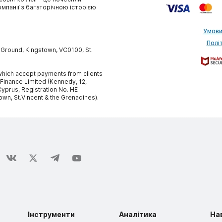
омпанії з багаторічною історією
Умови
Полі
y Ground, Kingstown, VC0100, St.
, which accept payments from clients
 Finance Limited (Kennedy, 12,
yprus, Registration No. HE
own, St.Vincent & the Grenadines).
Інструменти
Аналітика
На