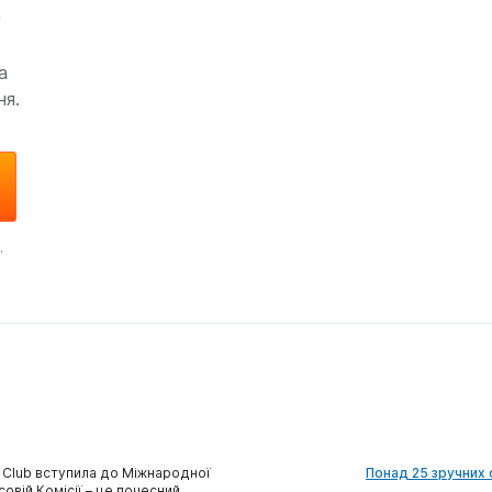
д
а
ня.
.
 Club вступила до Міжнародної
Понад 25 зручних 
совій Комісії – це почесний