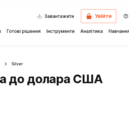
Увійти
Завантажити
и
Готові рішення
Інструменти
Аналітика
Навчанн
Silver
ла до долара США
)