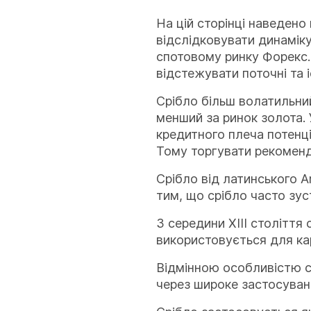
На цій сторінці наведено
відслідковувати динаміку
спотовому ринку Форекс.
відстежувати поточні та і
Срібло більш волатильний
менший за ринок золота.
кредитного плеча потенц
Тому торгувати рекоменд
Срібло від латинського A
тим, що срібло часто зус
З середини XIII століття
використовується для ка
Відмінною особливістю с
через широке застосуван