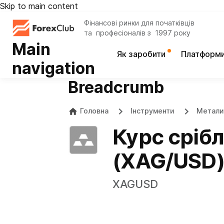
Skip to main content
Фінансові ринки для початківців
та професіоналів з 1997 року
Main
Як заробити
Платформ
navigation
Breadcrumb
Головна
Інструменти
Метали
Курс сріб
(XAG/USD
XAGUSD