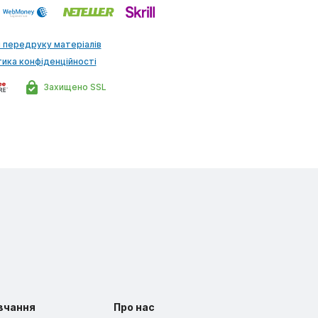
 передруку матеріалів
тика конфіденційності
Захищено SSL
вчання
Про нас