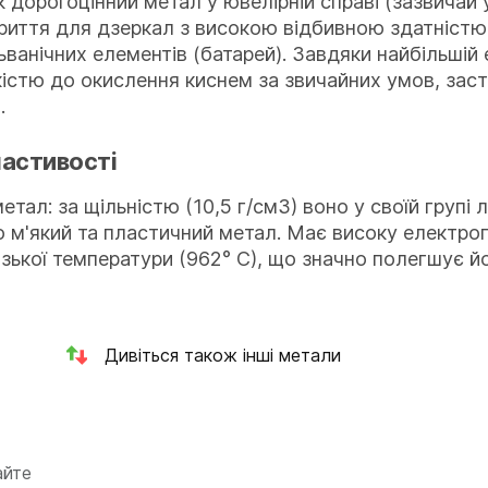
 дорогоцінний метал у ювелірній справі (зазвичай у
риття для дзеркал з високою відбивною здатністю. 
ьванічних елементів (батарей). Завдяки найбільшій
кістю до окислення киснем за звичайних умов, зас
.
ластивості
етал: за щільністю (10,5 г/см3) воно у своїй груп
 м'який та пластичний метал. Має високу електроп
зької температури (962° С), що значно полегшує й
Дивіться також інші метали
айте