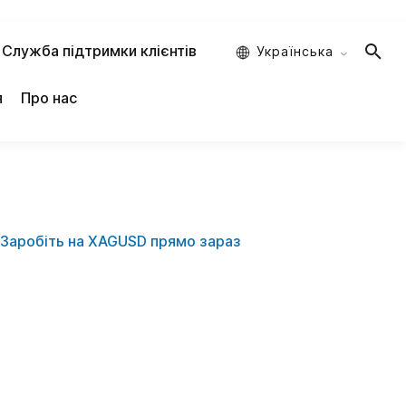
Служба підтримки клієнтів
Украïнська
я
Про нас
Заробіть на XAGUSD прямо зараз