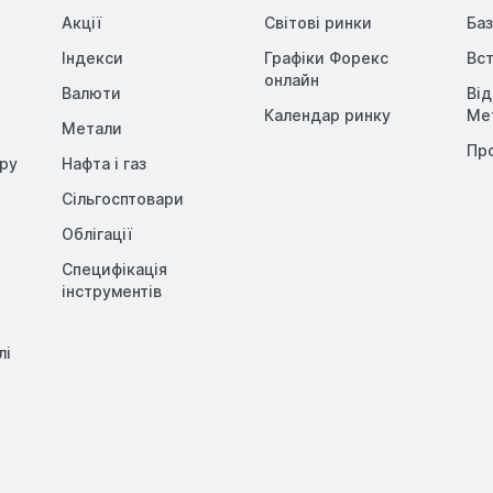
Акції
Світові ринки
Баз
Індекси
Графіки Форекс
Вст
онлайн
Валюти
Ві
Календар ринку
Me
Метали
Пр
opy
Нафта і газ
Сільгосптовари
Облігації
Специфікація
інструментів
лі