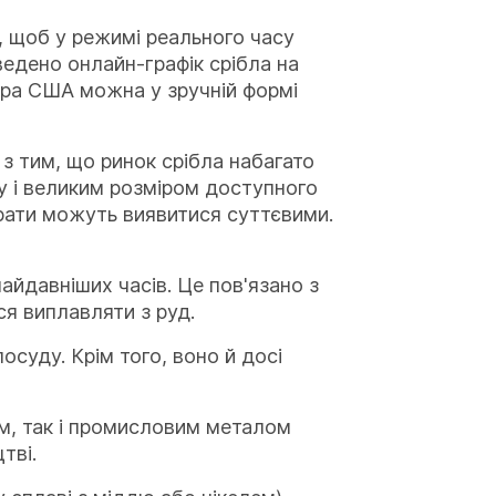
, щоб у режимі реального часу
ведено онлайн-графік срібла на
ара США можна у зручній формі
 з тим, що ринок срібла набагато
у і великим розміром доступного
рати можуть виявитися суттєвими.
айдавніших часів. Це пов'язано з
ся виплавляти з руд.
осуду. Крім того, воно й досі
им, так і промисловим металом
тві.