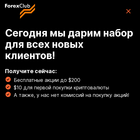
Skip to main content
ForexClub: приложение для торговли
CFD
Скачать
(76K)
приложение
Бесплатно
Сегодня мы дарим набор
для всех новых
Войти
клиентов!
🏆 Освой торговлю золотом с гайдом от наших
экспертов! Торгуй золотом, как профи! 💰
Получите сейчас:
Бесплатные акции до $200
Читать сейчас!
$10 для первой покупки криптовалюты
Breadcrumb
А также, у нас нет комиссий на покупку акций!
MetaTrader4
Настройки