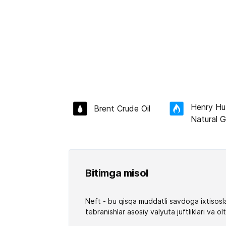
Henry H
Brent Crude Oil
Natural 
Bitimga misol
Neft - bu qisqa muddatli savdoga ixtisosla
tebranishlar asosiy valyuta juftliklari va 