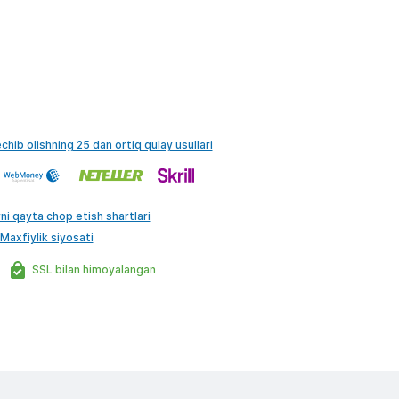
echib olishning 25 dan ortiq qulay usullari
ni qayta chop etish shartlari
Maxfiylik siyosati
SSL bilan himoyalangan