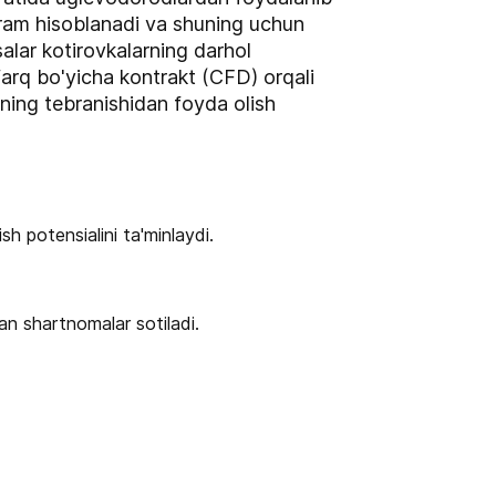
aram hisoblanadi va shuning uchun
salar kotirovkalarning darhol
 farq bo'yicha kontrakt (CFD) orqali
ining tebranishidan foyda olish
sh potensialini ta'minlaydi.
an shartnomalar sotiladi.