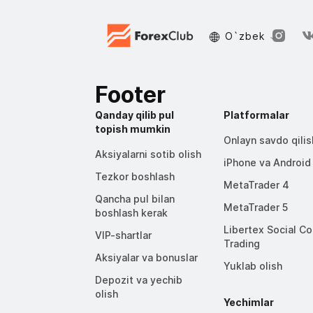
O`zbek
Footer
Qanday qilib pul
Platformalar
topish mumkin
Onlayn savdo qilis
Aksiyalarni sotib olish
iPhone va Android
Tezkor boshlash
MetaTrader 4
Qancha pul bilan
MetaTrader 5
boshlash kerak
Libertex Social C
VIP-shartlar
Trading
Aksiyalar va bonuslar
Yuklab olish
Depozit va yechib
olish
Yechimlar