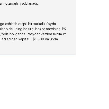
am qiziqarli hisoblanadi.
a oshirish orqali bir sutkalik foyda
 hisobida uning hozirgi bozor narxining 1%
$75/bbls bo'lganda, treyder kamida minimum
a etiladigan kapital - $1 500 va unda