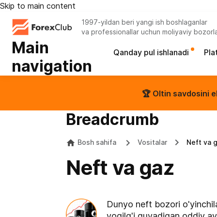
Skip to main content
1997-yildan beri yangi ish boshlaganlar
va professionallar uchun moliyaviy bozorl
Main
Qanday pul ishlanadi
Pla
navigation
🏆 Oltin savdosini e
Breadcrumb
Bosh sahifa
Vositalar
Neft va 
Neft va gaz
Dunyo neft bozori o'yinchila
yoqilg'i quyadigan oddiy av