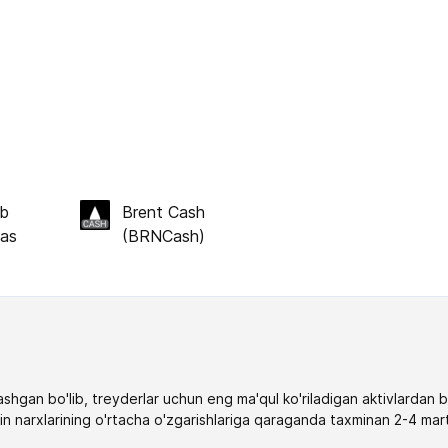
ub
Brent Cash
Gas
(BRNCash)
shgan bo'lib, treyderlar uchun eng ma'qul ko'riladigan aktivlardan bi
oltin narxlarining o'rtacha o'zgarishlariga qaraganda taxminan 2-4 mar