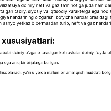
vilizatsiya doimiy neft va gaz ta'minotiga juda ham q
stalgan tabiiy, siyosiy va iqtisodiy xarakterga ega hodi
rgiya narxlarining o'zgarishi bo'yicha narxlar orasidagi
xom ashyo yetkazib bermasdan turib, neft va gaz narxlar
 xususiyatlari:
 sababli doimiy o'zgarib turadigan kotirovkalar doimiy foyda oli
a ega aniq bir birjalarga berilgan.
isoblanadi, ya'ni u yerda ma'lum bir amal qilish muddati bo'lg