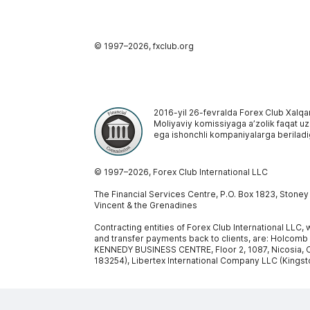
© 1997–
2026
, fxclub.org
2016-yil 26-fevralda Forex Club Xalqa
Moliyaviy komissiyaga aʼzolik faqat uzoq
ega ishonchli kompaniyalarga beriladi
© 1997–
2026
, Forex Club International LLC
The Financial Services Centre, P.O. Box 1823, Stone
Vincent & the Grenadines
Contracting entities of Forex Club International LLC
and transfer payments back to clients, are: Holcomb
KENNEDY BUSINESS CENTRE, Floor 2, 1087, Nicosia, C
183254), Libertex International Company LLC (Kingst