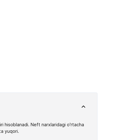
ri hisoblanadi. Neft narxlaridagi o'rtacha
ta yuqori.