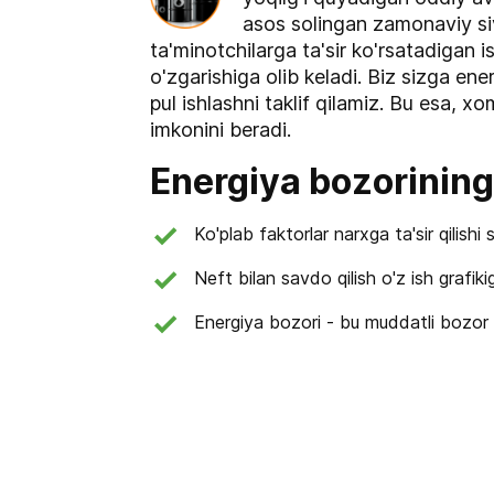
asos solingan zamonaviy si
ta'minotchilarga ta'sir ko'rsatadigan i
o'zgarishiga olib keladi. Biz sizga ene
pul ishlashni taklif qilamiz. Bu esa, 
imkonini beradi.
Energiya bozorining
Ko'plab faktorlar narxga ta'sir qilishi
Neft bilan savdo qilish o'z ish grafikig
Energiya bozori - bu muddatli bozor h