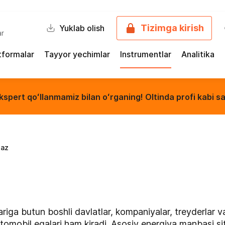
Tizimga kirish
Yuklab olish
ar
tformalar
Tayyor yechimlar
Instrumentlar
Analitika
kspert qoʻllanmamiz bilan oʻrganing! Oltinda profi kabi sa
gaz
riga butun boshli davlatlar, kompaniyalar, treyderlar v
tomobil egalari ham kiradi. Asosiy energiya manbasi s