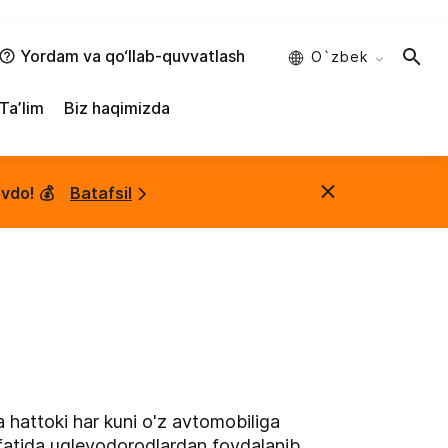
Yordam va qo‘llab-quvvatlash
O`zbek
Taʼlim
Biz haqimizda
vdo! 💰
Batafsil
a hattoki har kuni o'z avtomobiliga
ifatida uglevodorodlardan foydalanib