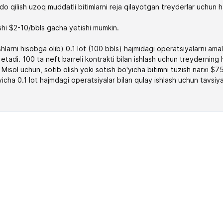
do qilish uzoq muddatli bitimlarni reja qilayotgan treyderlar uchun h
shi $2-10/bbls gacha yetishi mumkin.
arni hisobga olib) 0.1 lot (100 bbls) hajmidagi operatsiyalarni amalg
 etadi. 100 ta neft barreli kontrakti bilan ishlash uchun treyderning
 Misol uchun, sotib olish yoki sotish bo'yicha bitimni tuzish narxi 
yicha 0.1 lot hajmdagi operatsiyalar bilan qulay ishlash uchun tavsiy