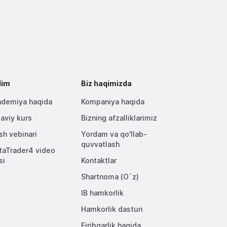
lim
Biz haqimizda
demiya haqida
Kompaniya haqida
aviy kurs
Bizning afzalliklarimiz
ish vebinari
Yordam va qo'llab-
quvvatlash
aTrader4 video
si
Kontaktlar
Shartnoma (O`z)
IB hamkorlik
Hamkorlik dasturi
Firibgarlik haqida