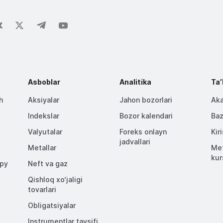
Asboblar
Analitika
Taʼ
h
Aksiyalar
Jahon bozorlari
Aka
Indekslar
Bozor kalendari
Baz
Valyutalar
Foreks onlayn
Kir
jadvallari
Metallar
Met
kur
opy
Neft va gaz
Qishloq xo‘jaligi
tovarlari
Obligatsiyalar
Instrumentlar tavsifi