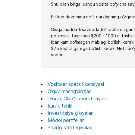
Shu bilan birga, ushbu vosita bo'yicha sav
Bir kun davomida neft narxlarining o'zgari
Qisqa muddatli savdoda (o'rtacha o'zgarishl
potensiali taxminan $200 - 1000 ni tashkil
idan kam bo'lmagan mablag' bo'lishi kerak.
$75 kapitalga ega bo'lishi kerak. Neft bo'
yuqori.
Vositalar spetsifikatsiyasi
O'quv mashg'ulotlari
"Forex Club" laboratoriyasi
Kunlik tahlil
Investitsiya gʻoyalari
Model portfellari
Savdo strategiyalari