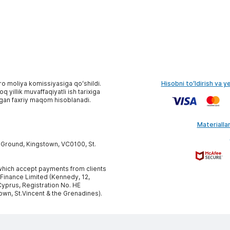
ro moliya komissiyasiga qoʻshildi.
Hisobni toʻldirish va y
 yillik muvaffaqiyatli ish tarixiga
gan faxriy maqom hisoblanadi.
Materiallar
y Ground, Kingstown, VC0100, St.
, which accept payments from clients
 Finance Limited (Kennedy, 12,
yprus, Registration No. HE
own, St.Vincent & the Grenadines).