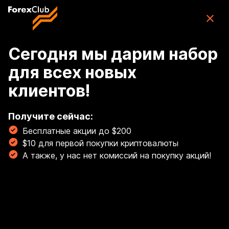
Skip to main content
ForexClub: приложение для торговли
CFD
Скачать
(76K)
приложение
Бесплатно
Сегодня мы дарим набор
для всех новых
Tizimga kirish
клиентов!
🏆 Oltin savdosini ekspert qoʻllanmamiz bilan
oʻrganing! Oltinda profi kabi savdo! 💰
Получите сейчас:
Бесплатные акции до $200
Batafsil
$10 для первой покупки криптовалюты
Breadcrumb
А также, у нас нет комиссий на покупку акций!
Taʼlim
Kirish vebinari