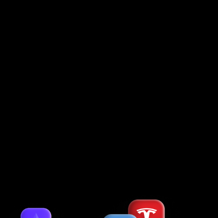
2016-yil 26-fevralda Forex Club Xalqaro moliya
komissiyasiga qoʻshildi. Moliyaviy komissiyaga aʼzolik
faqat uzoq yillik muvaffaqiyatli ish tarixiga ega
ishonchli kompaniyalarga beriladigan faxriy maqom
hisoblanadi.
© 1997–
2026
, Forex Club International LLC
The Financial Services Centre, P.O. Box 1823, Stoney Ground,
Kingstown, VC0100, St. Vincent & the Grenadines
Contracting entities of Forex Club International LLC, which accept
payments from clients and transfer payments back to clients, are:
Holcomb Finance Limited (Kennedy, 12, KENNEDY BUSINESS CENTRE,
Floor 2, 1087, Nicosia, Cyprus, Registration No. HE 183254), Libertex
International Company LLC (Kingstown, St.Vincent & the Grenadines).
Hisobni toʻldirish va yechib olishning 25 dan ortiq qulay usullari